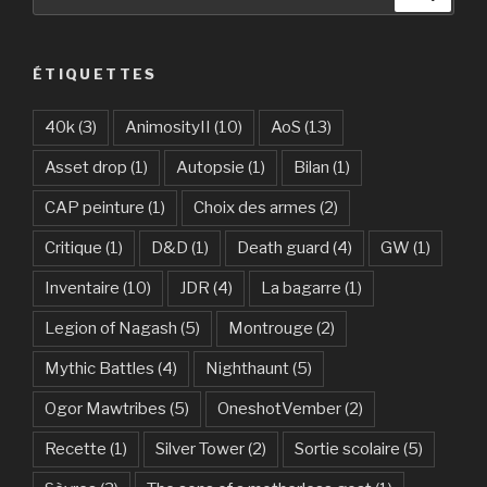
pour
:
ÉTIQUETTES
40k
(3)
AnimosityII
(10)
AoS
(13)
Asset drop
(1)
Autopsie
(1)
Bilan
(1)
CAP peinture
(1)
Choix des armes
(2)
Critique
(1)
D&D
(1)
Death guard
(4)
GW
(1)
Inventaire
(10)
JDR
(4)
La bagarre
(1)
Legion of Nagash
(5)
Montrouge
(2)
Mythic Battles
(4)
Nighthaunt
(5)
Ogor Mawtribes
(5)
OneshotVember
(2)
Recette
(1)
Silver Tower
(2)
Sortie scolaire
(5)