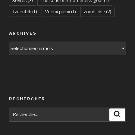
Sèvres
(3)
The sons of a motherless goat
(1)
Tzeentch
(1)
Voeux pieux
(1)
Zombicide
(2)
ARCHIVES
Archives
RECHERCHER
Recherche
Reche
pour
: