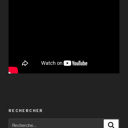
RECHERCHER
Recherche
Reche