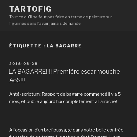
Aller
TARTOFIG
au
Tout ce qu'il ne faut pas faire en terme de peinture sur
contenu
figurines sans l'avoir jamais demandé
principal
ÉTIQUETTE : LA BAGARRE
PUBLIÉ
2018-08-28
LE
LA BAGARRE!!!! Première escarmouche
AoS!!!
Anté-scriptum: Rapport de bagarre commencé il y a 5
mois, et publié aujourd’hui complètement à l’arrache!
A l’occasion d’un bref passage dans notre belle contrée